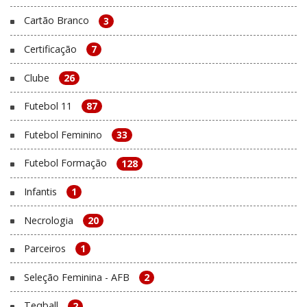
Cartão Branco
3
Certificação
7
Clube
26
Futebol 11
87
Futebol Feminino
33
Futebol Formação
128
Infantis
1
Necrologia
20
Parceiros
1
Seleção Feminina - AFB
2
Teqball
2