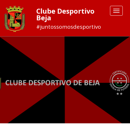
Clube Desportivo
Toggle
Beja
navigat
#juntossomosdesportivo