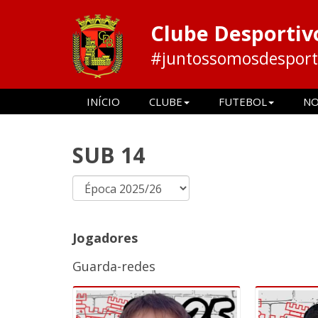
Clube Desportiv
#juntossomosdesport
INÍCIO
CLUBE
FUTEBOL
NO
SUB 14
Jogadores
Guarda-redes