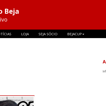
o Beja
ivo
TÍCIAS
LOJA
SEJA SÓCIO
BEJACUP
A
In