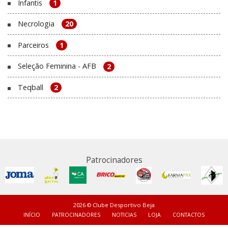
Infantis
1
Necrologia
20
Parceiros
1
Seleção Feminina - AFB
2
Teqball
2
Patrocinadores
2026 © Clube Desportivo Beja
INÍCIO
PATROCINADORES
NOTICIAS
LOJA
CONTACTOS