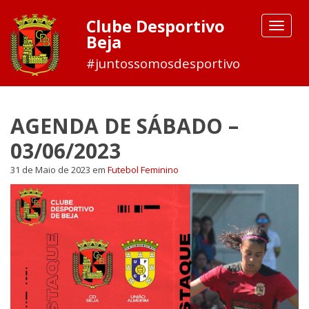
Clube Desportivo
Toggle
Beja
navigat
#juntossomosdesportivo
AGENDA DE SÁBADO –
03/06/2023
31 de Maio de 2023
em
Futebol Feminino